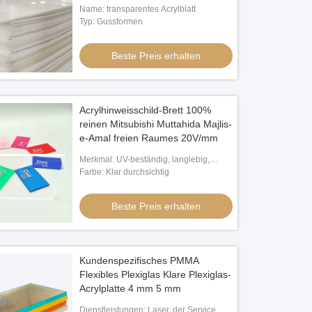
Name: transparentes Acrylblatt
Typ: Gussformen
Beste Preis erhalten
Acrylhinweisschild-Brett 100%
reinen Mitsubishi Muttahida Majlis-
e-Amal freien Raumes 20V/mm
Merkmal: UV-beständig, langlebig,
wasserdicht, bedruckbar
Farbe: Klar durchsichtig
Beste Preis erhalten
Kundenspezifisches PMMA
Flexibles Plexiglas Klare Plexiglas-
Acrylplatte 4 mm 5 mm
Dienstleistungen: Laser, der Service