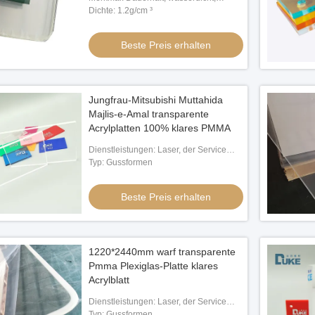
bedruckbar
Dichte: 1.2g/cm ³
Beste Preis erhalten
Jungfrau-Mitsubishi Muttahida
Majlis-e-Amal transparente
Acrylplatten 100% klares PMMA
Dienstleistungen: Laser, der Service
schneidet
Typ: Gussformen
Beste Preis erhalten
1220*2440mm warf transparente
Pmma Plexiglas-Platte klares
Acrylblatt
Dienstleistungen: Laser, der Service
schneidet
Typ: Gussformen