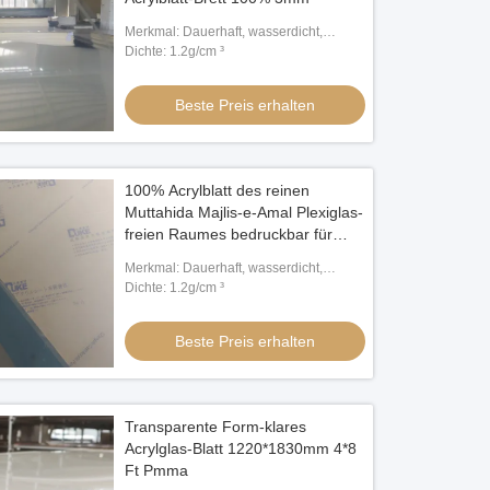
Merkmal: Dauerhaft, wasserdicht,
bedruckbar
Dichte: 1.2g/cm ³
Beste Preis erhalten
100% Acrylblatt des reinen
Muttahida Majlis-e-Amal Plexiglas-
freien Raumes bedruckbar für
Beleuchtungs-Kasten
Merkmal: Dauerhaft, wasserdicht,
bedruckbar
Dichte: 1.2g/cm ³
Beste Preis erhalten
Transparente Form-klares
Acrylglas-Blatt 1220*1830mm 4*8
Ft Pmma