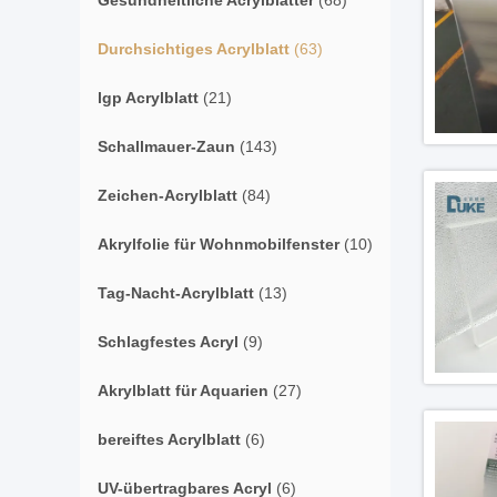
Gesundheitliche Acrylblätter
(68)
Durchsichtiges Acrylblatt
(63)
lgp Acrylblatt
(21)
Schallmauer-Zaun
(143)
Zeichen-Acrylblatt
(84)
Akrylfolie für Wohnmobilfenster
(10)
Tag-Nacht-Acrylblatt
(13)
Schlagfestes Acryl
(9)
Akrylblatt für Aquarien
(27)
bereiftes Acrylblatt
(6)
UV-übertragbares Acryl
(6)