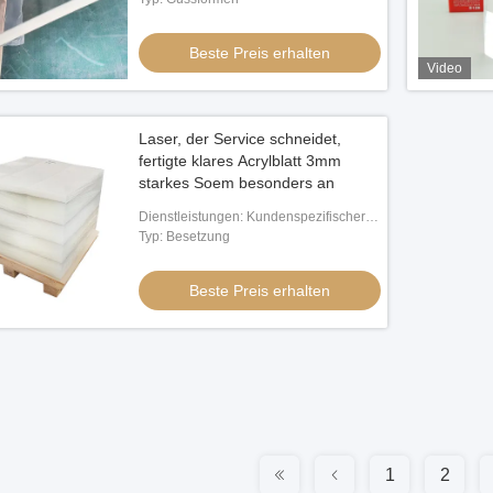
Beste Preis erhalten
Video
Laser, der Service schneidet,
fertigte klares Acrylblatt 3mm
starkes Soem besonders an
Dienstleistungen: Kundenspezifischer
Zuschnitt/OEM
Typ: Besetzung
Beste Preis erhalten
1
2