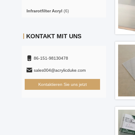
Infrarotfilter Acryl
(6)
KONTAKT MIT UNS
86-151-98130478
sales004@acrylicduke.com
Kontaktieren Sie uns jetzt