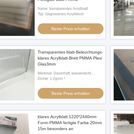
Name: transparentes Acrylblatt
Typ: Gegossenes Acrylblech
Beste Preis erhalten
Transparentes blatt-Beleuchtungs-
klares Acrylblatt-Brett PMMA Plexi
Glas3mm
Merkmal: Dauerhaft, wasserdicht,
bedruckbar
Dichte: 1.2g/cm ³
Beste Preis erhalten
klares Acrylblatt 1220*2440mm
Form-PMMA fertigte Farbe 20mm
15m besonders an