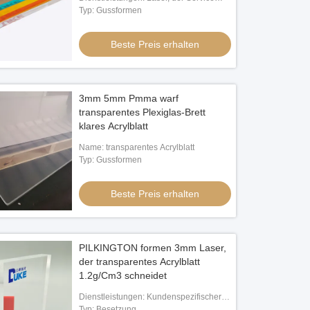
schneidet
Typ: Gussformen
Beste Preis erhalten
3mm 5mm Pmma warf
transparentes Plexiglas-Brett
klares Acrylblatt
Name: transparentes Acrylblatt
Typ: Gussformen
Beste Preis erhalten
PILKINGTON formen 3mm Laser,
der transparentes Acrylblatt
1.2g/Cm3 schneidet
Dienstleistungen: Kundenspezifischer
Zuschnitt/OEM
Typ: Besetzung