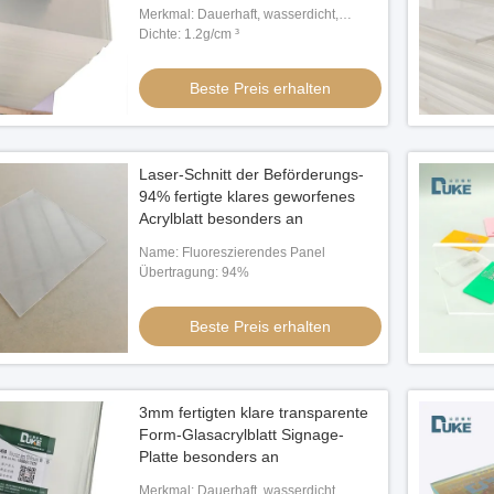
Merkmal: Dauerhaft, wasserdicht,
bedruckbar
Dichte: 1.2g/cm ³
Beste Preis erhalten
Laser-Schnitt der Beförderungs-
94% fertigte klares geworfenes
Acrylblatt besonders an
Name: Fluoreszierendes Panel
Übertragung: 94%
Beste Preis erhalten
3mm fertigten klare transparente
Form-Glasacrylblatt Signage-
Platte besonders an
Merkmal: Dauerhaft, wasserdicht,