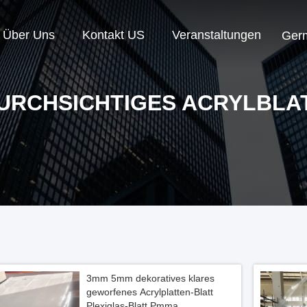
Über Uns
Kontakt US
Veranstaltungen
Ger
URCHSICHTIGES ACRYLBLA
3mm 5mm dekoratives klares
geworfenes Acrylplatten-Blatt
Plexiglas-Blatt Pmma