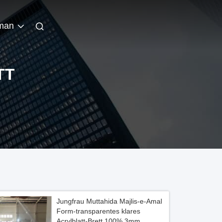
man
TT
Jungfrau Muttahida Majlis-e-Amal
Form-transparentes klares
Acrylblatt-Brett 100% 3mm