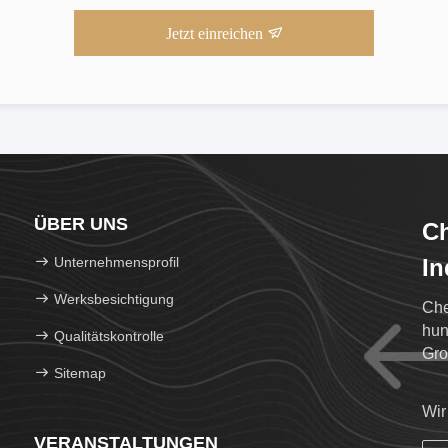
Jetzt einreichen
ÜBER UNS
Ch
Unternehmensprofil
In
Werksbesichtigung
Che
hun
Qualitätskontrolle
Gro
Sitemap
Wir
VERANSTALTUNGEN