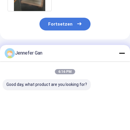
Fortsetzen
Empfohlene Produkte
Jennefer Gan
6:16 PM
Good day, what product are you looking for?
Duke-Optische-
Duke-Optische-
Hochklarheit
Grade gegossenes
Grade gegossenes
optisches
Acrylblatt 100%
Acrylblech 100%
gegossenes
Jungfrau Mitsubishi
Jungfrau Mitsubishi
Acrylblatt 92
MMA Hohe Klarheit
MMA Hohe Klarheit
Lichtübertrag
Bestpreis
Bestpreis
Bestprei
92%
92%
Jungfrau Mits