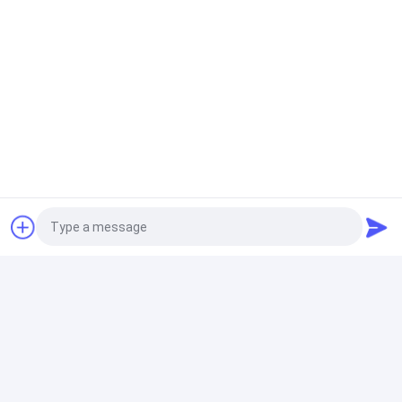
PMMA gegossen Acrylplatte 2MM 8MM
100% Jungfrau Mitsubishi MMA Pink Plexiglas Tag
Nacht Acrylblech 1,2 g/Cm3
Gesundheitliche Acrylblätter
3 mm Milchweiß Plexiglas Lasergeschnittenes
Acrylblatt 1220*2440 mm
Durchsichtiges Acrylblatt
8mm klare PMMA-Guss-Acrylblätter Hitzebeständig,
individuell angepasste Größe Laserschneiden UV-
Druck Gravur Werbelicht
Photo
Video Call
lgp Acrylblatt