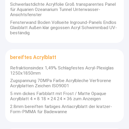
Zeichen-Acrylblatt
Schwerlastdichte Acrylfolie Groß transparentes Panel
für Aquarien Ozeanarium Tunnel Unterwasser-
Ansichtsfenster
Akrylfolie für Wohnmobilfenster
Fensterwand Boden Vollseite Inground-Panels Endlos
Glasblatt Außen klar gegossen Acryl Schwimmbad UV-
Tag-Nacht-Acrylblatt
beständig
Schlagfestes Acryl
Akrylblatt für Aquarien
bereiftes Acrylblatt
bereiftes Acrylblatt
Refraktionsindex 1,49% Schlagfestes Acryl-Plexiglas
1250x1850mm
UV-übertragbares Acryl
Zugspannung 70MPa Farbe Acrylbleche Verfrorene
Acrylplatten Zeichen ISO9001
Infrarotfilter Acryl
5 mm dickes Farbblatt mit Frost / Matte Opaque
Acrylblatt 4 × 8 18 × 24 24 × 36 zum Anzeigen
2.8mm bereiften farbiges Antiacrylblatt der kratzer-
Form-PMMA für Badewanne