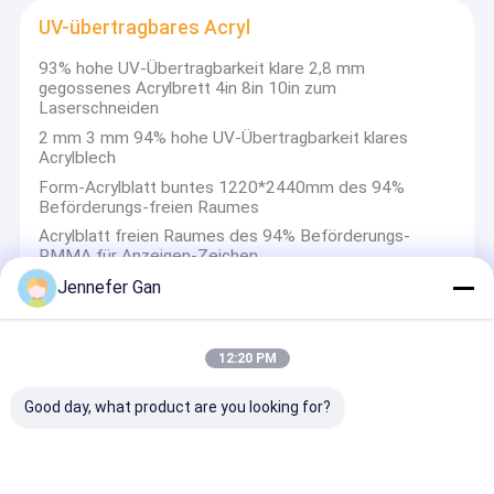
UV-übertragbares Acryl
93% hohe UV-Übertragbarkeit klare 2,8 mm
gegossenes Acrylbrett 4in 8in 10in zum
Laserschneiden
2 mm 3 mm 94% hohe UV-Übertragbarkeit klares
Acrylblech
Form-Acrylblatt buntes 1220*2440mm des 94%
Beförderungs-freien Raumes
Acrylblatt freien Raumes des 94% Beförderungs-
PMMA für Anzeigen-Zeichen
Jennefer Gan
Infrarotfilter Acryl
12:20 PM
Polymethylmethacrylat 5 mm Farben Pmma Acrylblech
Good day, what product are you looking for?
für Badewanne
Form Signage-Acrylblatt-Jungfrau-Mitsubishi
Muttahida Majlis-e-Amal Acrylplatte 100%
Anpassungsanitär-Badewanne Akrylplatte Board