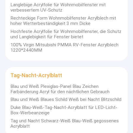
Langlebige Acrylfolie für Wohnmobilfenster mit
verbessertem UV-Schutz
Rechteckige Form Wohnmobilfenster Acrylblech mit
hoher Wetterbeständigkeit 3 mm Dicke
Hochfeste Acrylfolie für Wohnmobilfenster, die Schutz
und Langlebigkeit für Fenster bietet
100% Virgin Mitsubishi PMMA RV-Fenster Acrylblech
1220*2440MM
Tag-Nacht-Acrylblatt
Blau und Weiß Plexiglas-Panel Blau Zeichen
Farbänderung Acryl für den nächtlichen Gebrauch
Haus
Blau und Weiß Blaues Schild Weiß bei Nacht Blitzschild
Chengdu Cast Acrylic Panel Industry Co., Ltd (CDA)
ist die
Duke Blau-Weiß-Tag-Nacht-Acrylblatt für LED-Licht-
hundertprozentige Tochtergesellschaft der Monarch Group,
Produkte
Box-Werbeanzeige
stützt sich auf die branchenführende technische
Tag und Nacht Schwarz-Weiß Blau-Weiß gegossenes
Unterstützung der Mitsubishi Rayon Co., Ltd.CDA ist ein
Über uns
Acrylblatt
Unternehmen, das FuE integriert, Produktion, Herstellung und
Vertrieb und ist in der inländischen PMMA-Industrie in absoluter