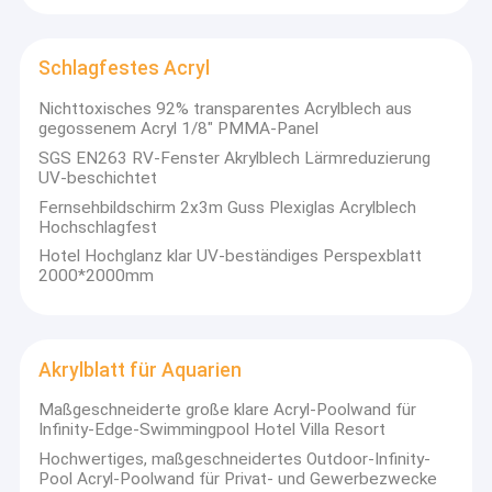
Führungsposition.
Fabrik-Ausflug
Die Fabrik wurde 2007 gegründet, umfasst eine Fläche von
52000 Quadratmetern, Gesamtinvestition von 120 Millionen
Schlagfestes Acryl
Qualitätskontrolle
CNY.mit zwei der weltweit fortschrittlichsten
Gussproduktionslinien, kann die jährliche Kapazität bis zu 10000
Nichttoxisches 92% transparentes Acrylblech aus
Kontakt US
Tonnen pro Jahr erreichen.Bekannte Markenformen und
gegossenem Acryl 1/8" PMMA-Panel
importierte Farbpaste, um die Herstellung von hochwertigen
SGS EN263 RV-Fenster Akrylblech Lärmreduzierung
Acrylblättern zu gewährleisten..
Nachrichten
UV-beschichtet
Fernsehbildschirm 2x3m Guss Plexiglas Acrylblech
Fordern Sie ein Zitat
Hochschlagfest
Hotel Hochglanz klar UV-beständiges Perspexblatt
2000*2000mm
Gesundheitliche Acrylblätter
Durchsichtiges Acrylblatt
Akrylblatt für Aquarien
lgp Acrylblatt
Maßgeschneiderte große klare Acryl-Poolwand für
Infinity-Edge-Swimmingpool Hotel Villa Resort
Schallmauer-Zaun
Hochwertiges, maßgeschneidertes Outdoor-Infinity-
Pool Acryl-Poolwand für Privat- und Gewerbezwecke