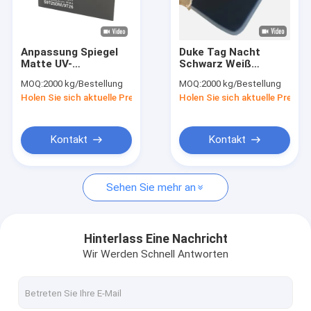
Fabrik-Ausflug
Qualitätskontrolle
Anpassung Spiegel
Duke Tag Nacht
Matte UV-
Schwarz Weiß
Kontakt US
Lichtwiderstand Tag
Dunkelgrau
MOQ:
2000 kg/Bestellung
MOQ:
2000 kg/Bestellung
Nacht Acrylblatt für
Acrylblätter für
Holen Sie sich aktuelle Preis
Holen Sie sich aktuelle Preis
Werbung
Werbezeichen
Nachrichten
Fordern Sie ein Zitat
Kontakt
Kontakt
Sehen Sie mehr an
Gesundheitliche Acrylblätter
Durchsichtiges Acrylblatt
Hinterlass Eine Nachricht
Wir Werden Schnell Antworten
lgp Acrylblatt
Schallmauer-Zaun