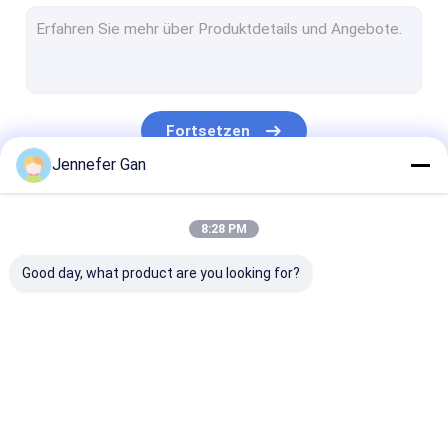
Zeichen-Acrylblatt
Akrylfolie für Wohnmobilfenster
Tag-Nacht-Acrylblatt
Fortsetzen
Schlagfestes Acryl
Jennefer Gan
Akrylblatt für Aquarien
Unsere Kategorien
8:28 PM
bereiftes Acrylblatt
Good day, what product are you looking for?
UV-übertragbares Acryl
Infrarotfilter Acryl
Gesundheitliche
Durchsichtiges
lgp Acrylblatt
Acrylblätter
Acrylblatt