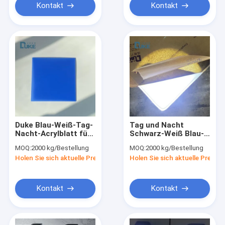
Kontakt
Kontakt
Duke Blau-Weiß-Tag-
Tag und Nacht
Nacht-Acrylblatt für
Schwarz-Weiß Blau-
LED-Licht-Box-
Weiß gegossenes
MOQ:
2000 kg/Bestellung
MOQ:
2000 kg/Bestellung
Werbeanzeige
Acrylblatt
Holen Sie sich aktuelle Preis
Holen Sie sich aktuelle Preis
Kontakt
Kontakt