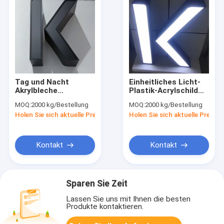
Tag und Nacht
Einheitliches Licht-
Akrylbleche
Plastik-Acrylschild
Kunststofftafeln für
Schwarz-Weiß-
MOQ:
2000 kg/Bestellung
MOQ:
2000 kg/Bestellung
Schilder in der Nacht
Nachtblech Außen-
Holen Sie sich aktuelle Preis
Holen Sie sich aktuelle Preis
Tag-Nacht-
Schildbrett
Kontakt
Kontakt
Sparen Sie Zeit
Lassen Sie uns mit Ihnen die besten
Produkte kontaktieren.