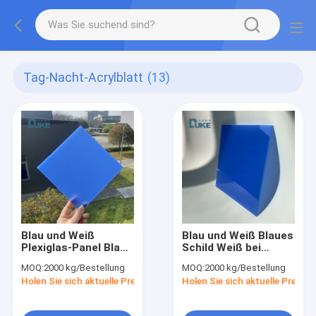
Tag-Nacht-Acrylblatt
(13)
Blau und Weiß
Blau und Weiß Blaues
Plexiglas-Panel Blau
Schild Weiß bei
Zeichen
Nacht Blitzschild
MOQ:
2000 kg/Bestellung
MOQ:
2000 kg/Bestellung
Farbänderung Acryl
Holen Sie sich aktuelle Preis
Holen Sie sich aktuelle Preis
für den nächtlichen
Gebrauch