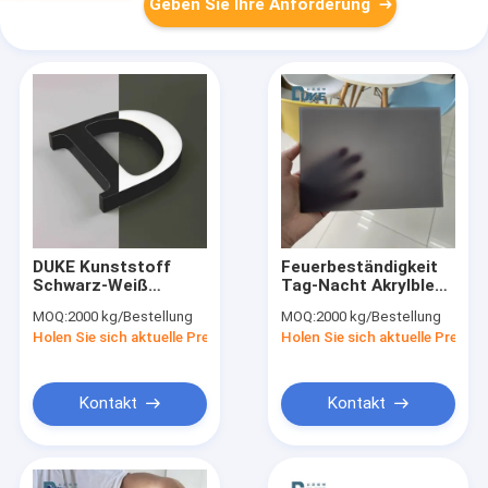
Geben Sie Ihre Anforderung
DUKE Kunststoff
Feuerbeständigkeit
Schwarz-Weiß
Tag-Nacht Akrylblech
Acrylblech Tag Nacht
Schlagfest
MOQ:
2000 kg/Bestellung
MOQ:
2000 kg/Bestellung
Acrylblech
Holen Sie sich aktuelle Preis
Holen Sie sich aktuelle Preis
Kontakt
Kontakt