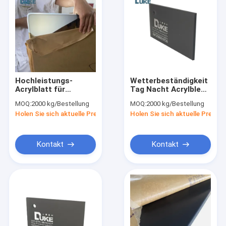
Hochleistungs-
Wetterbeständigkeit
Acrylblatt für
Tag Nacht Acrylblech
auffällige Designs
mit 93%
MOQ:
2000 kg/Bestellung
MOQ:
2000 kg/Bestellung
Lichtdurchlässigkeit
Holen Sie sich aktuelle Preis
Holen Sie sich aktuelle Preis
Kontakt
Kontakt
Haus
Produkte
Über uns