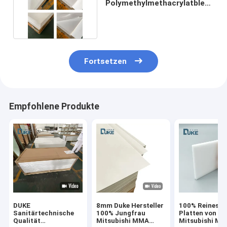
Polymethylmethacrylatblech
3 mm 6 mm
Fortsetzen
Empfohlene Produkte
DUKE
8mm Duke Hersteller
100% Reines 
Sanitärtechnische
100% Jungfrau
Platten von e
Qualität
Mitsubishi MMA
Mitsubishi M