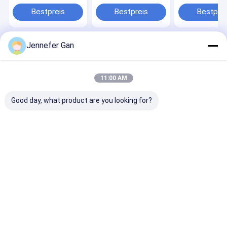
Schimmelfreie 3 mm
Weiß Opal Guss
Anpassbare
Weiße PMMA
Acrylblech Glatte
gegossene
Bestpreis
Bestpreis
Bestprei
Badewanne
Kunststoff
Acrylplatten f
Anpassungsfähige
Handwerk
Displays
Gusse Acrylfolie PE 5
Schildblatt
mm 8 mm
Jennefer Gan
Anpassungsfähige
Startseite
Über uns
Desktop Site
Schneidedienstleistung
Sitemap
Datenschutzrichtlinie
Qualität
Gesundheitliche Acrylblätter
China Fabrik.Copyright © 2026
11:00 AM
Chengdu Cast Acrylic Panel Industry Co., Ltd. All Rights Reserved.
Good day, what product are you looking for?
Haus
Produkte
Über uns