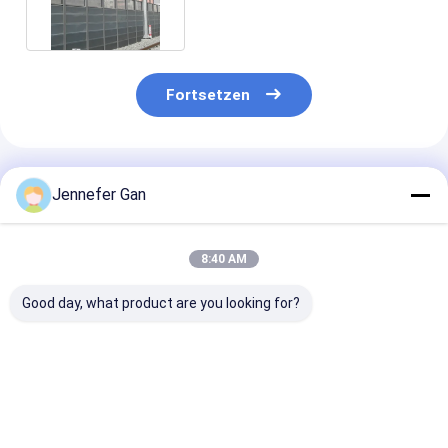
Fortsetzen
Empfohlene Produkte
Jennefer Gan
8:40 AM
Good day, what product are you looking for?
Duke Hersteller 8mm
100% Jungfrau
Lärmschutzw
Anti-UV Acryl Board
Material Gegossenes
Platte für den
20x30ft
Acrylblech 5mm
Außenbereich 5mm-
Schallschutz Zaun
20mm Dauerhaftes
20mm Virgin G
UV 4mm PMMA für
Panel für
Acrylglas
Bestpreis
Bestpreis
Bestprei