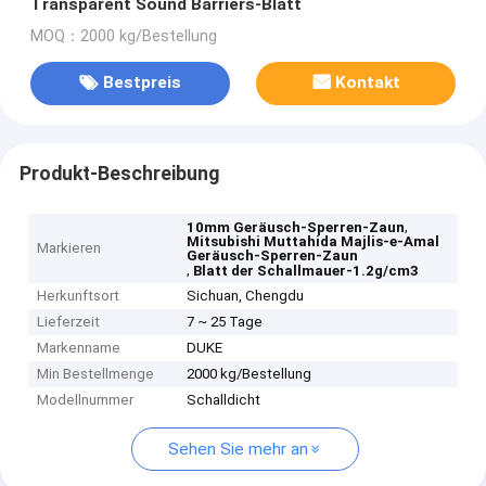
Transparent Sound Barriers-Blatt
MOQ：2000 kg/Bestellung
Bestpreis
Kontakt
Produkt-Beschreibung
,
10mm Geräusch-Sperren-Zaun
Mitsubishi Muttahida Majlis-e-Amal
Markieren
Geräusch-Sperren-Zaun
,
Blatt der Schallmauer-1.2g/cm3
Herkunftsort
Sichuan, Chengdu
Lieferzeit
7 ~ 25 Tage
Markenname
DUKE
Min Bestellmenge
2000 kg/Bestellung
Modellnummer
Schalldicht
Sehen Sie mehr an