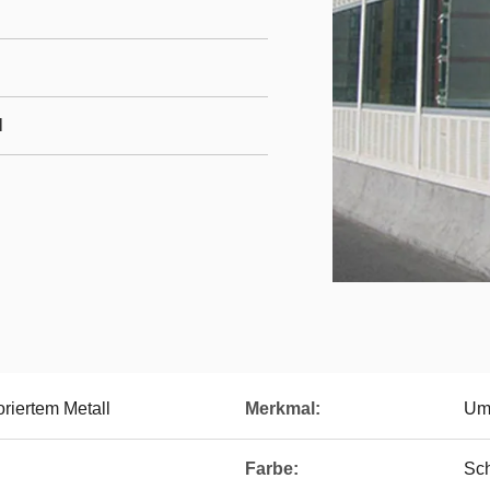
l
oriertem Metall
Merkmal:
Umw
Farbe:
Sc