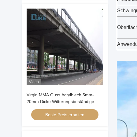
Schwing
Oberflä
Anwend
Video
Virgin MMA Guss Acrylblech 5mm-
20mm Dicke Witterungsbeständige
Schallschutzplatte
Beste Preis erhalten