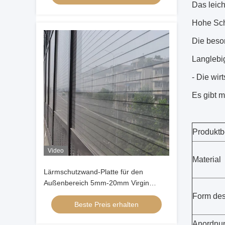
Das leich
Hohe Sch
Die beson
Langlebig
- Die wir
Es gibt 
Produkt
Video
Material
Lärmschutzwand-Platte für den
Außenbereich 5mm-20mm Virgin
Guss-Acrylglas Wetterbeständig
Form des
Beste Preis erhalten
Schalldämmung
Anordnun