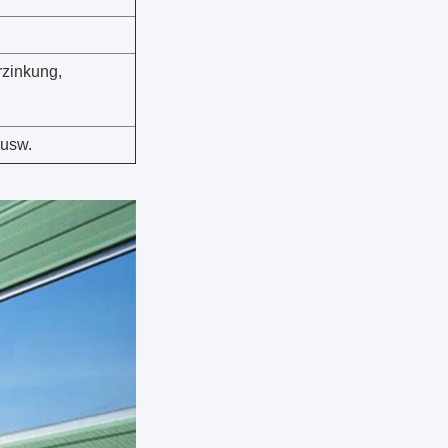
rzinkung,
 usw.