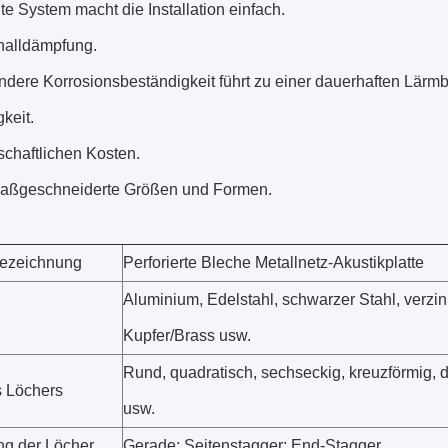
te System macht die Installation einfach.
alldämpfung.
dere Korrosionsbeständigkeit führt zu einer dauerhaften Lärmb
keit.
tschaftlichen Kosten.
maßgeschneiderte Größen und Formen.
bezeichnung
Perforierte Bleche Metallnetz-Akustikplatte
Aluminium, Edelstahl, schwarzer Stahl, verzink
Kupfer/Brass usw.
Rund, quadratisch, sechseckig, kreuzförmig, d
 Löchers
usw.
g der Löcher
Gerade; Seitenstagger; End-Stagger