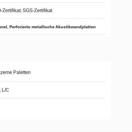
-Zertifikat; SGS-Zertifikat
,
anel
Perforierte metallische Akustikwandplatten
zerne Paletten
, L/C