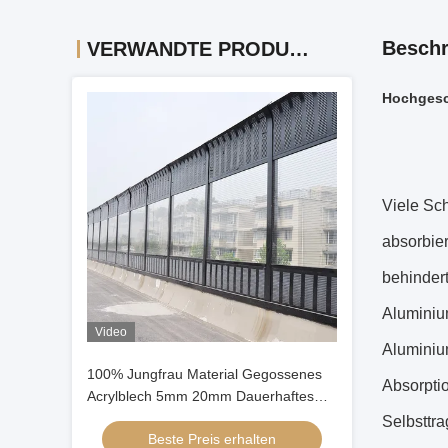
Beschr
VERWANDTE PRODUKTE
Hochgesc
Viele Sch
absorbie
behindert
Aluminium
Video
Aluminium
100% Jungfrau Material Gegossenes
Absorptio
Acrylblech 5mm 20mm Dauerhaftes
Panel für Außengeräuschbarriere
Selbsttr
Beste Preis erhalten