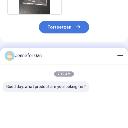
Fortsetzen
Empfohlene Produkte
Jennefer Gan
7:19 AM
Good day, what product are you looking for?
1.8mm 2mm 2,5mm
Einheitliche
Außergewöhnl
Randbeleuchtete
Lichtdurchlässigkeit
Wetterbeständ
Acrylbleche
Nano LGP Rand
Lichtleitplatte
beleuchtet Glatte
chemischer
Oberfläche Klares
Beständigkeit
Bestpreis
Bestpreis
Bestprei