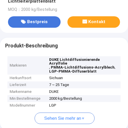
Lichtleiterplattenblatt
MOQ：2000 kg/Bestellung
Bestpreis
Kontakt
Produkt-Beschreibung
DUKE Lichtdiffusionierende
Acrylfolie
Markieren
,
,
PMMA-Lichtdiffusions-Acrylblech
LGP-PMMA-Diffuserblatt
Herkunftsort
Sichuan
Lieferzeit
7 ~ 25 Tage
Markenname
DUKE
Min Bestellmenge
2000 kg/Bestellung
Modellnummer
LGP
Sehen Sie mehr an